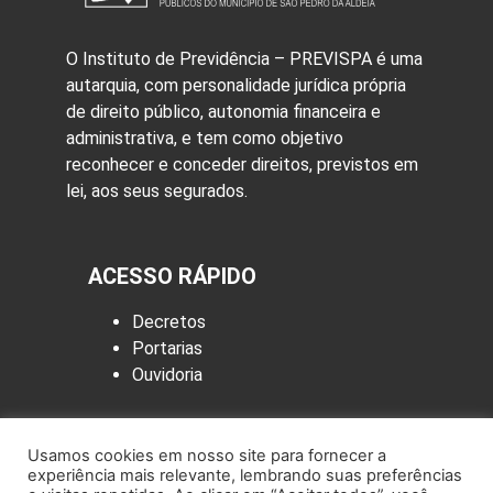
O Instituto de Previdência – PREVISPA é uma
autarquia, com personalidade jurídica própria
de direito público, autonomia financeira e
administrativa, e tem como objetivo
reconhecer e conceder direitos, previstos em
lei, aos seus segurados.
ACESSO RÁPIDO
Decretos
Portarias
Ouvidoria
LINKS ÚTEIS
Usamos cookies em nosso site para fornecer a
experiência mais relevante, lembrando suas preferências
Site da Prefeitura