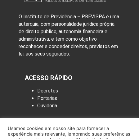
O Instituto de Previdência – PREVISPA é uma
autarquia, com personalidade jurídica própria
de direito público, autonomia financeira e
administrativa, e tem como objetivo
reconhecer e conceder direitos, previstos em
lei, aos seus segurados.
ACESSO RÁPIDO
Decretos
Portarias
Ouvidoria
LINKS ÚTEIS
Usamos cookies em nosso site para fornecer a
experiência mais relevante, lembrando suas preferências
Site da Prefeitura